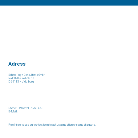
Adress
Schmeling + Consultants GmbH
Rudolf-Diesel-Str. 11
D-69115 Heidelberg
Phone: +49 62 21 58 50 47-0
E-Mail:
Feel free to use our contact form to ask us a question or request a quote.